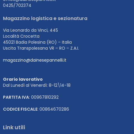
0425/702374
Magazzino logistica e sezionatura
Via Leonardo da Vinci, 445
Località Crocetta
45021 Badia Polesina (RO) – Italia
Uscita Transpolesana VR – RO – Z.A.I.
magazzino@dainesepannelli.it
Orario lavorativo
Dal Lunedì al Venerdì: 8-12\14-18
PARTITA IVA
: 00967810292
CODICE FISCALE
: 00864670286
Link utili