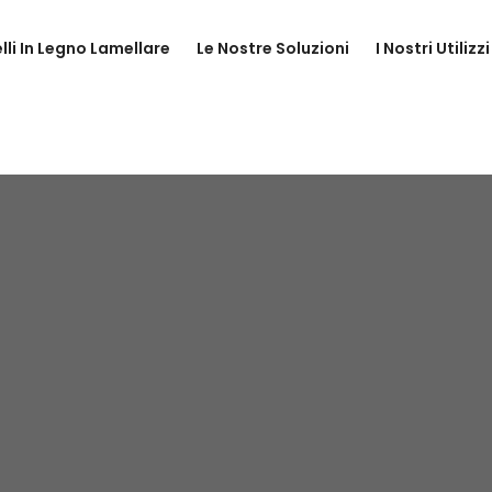
elli In Legno Lamellare
Le Nostre Soluzioni
I Nostri Utilizzi