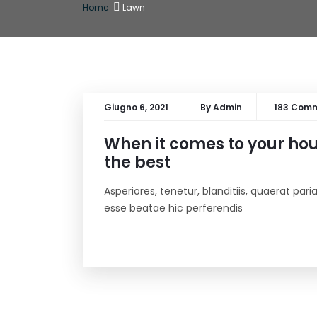
Home
Lawn
Giugno 6, 2021
By
Admin
183 Com
When it comes to your hous
the best
Asperiores, tenetur, blanditiis, quaerat pa
esse beatae hic perferendis