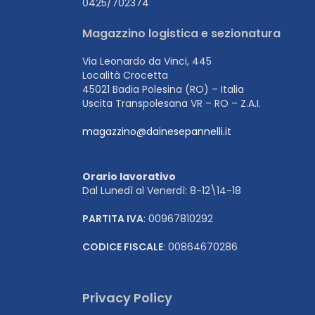
0425/702374
Magazzino logistica e sezionatura
Via Leonardo da Vinci, 445
Località Crocetta
45021 Badia Polesina (RO) – Italia
Uscita Transpolesana VR – RO – Z.A.I.
magazzino@dainesepannelli.it
Orario lavorativo
Dal Lunedì al Venerdì: 8-12\14-18
PARTITA IVA
: 00967810292
CODICE FISCALE
: 00864670286
Privacy Policy