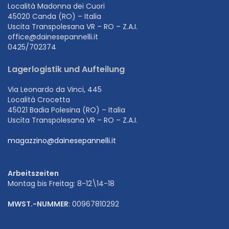
Località Madonna dei Cuori
45020 Canda (RO) – Italia
Uscita Transpolesana VR – RO – Z.A.I.
office@dainesepannelli.it
0425/702374
Lagerlogistik und Aufteilung
Via Leonardo da Vinci, 445
Località Crocetta
45021 Badia Polesina (RO) – Italia
Uscita Transpolesana VR – RO – Z.A.I.
magazzino@dainesepannelli.it
Arbeitszeiten
Montag bis Freitag: 8-12\14-18
MWST.-NUMMER
: 00967810292