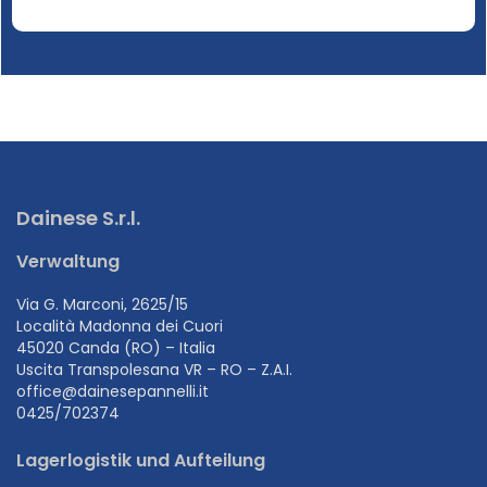
Dainese S.r.l.
Verwaltung
Via G. Marconi, 2625/15
Località Madonna dei Cuori
45020 Canda (RO) – Italia
Uscita Transpolesana VR – RO – Z.A.I.
office@dainesepannelli.it
0425/702374
Lagerlogistik und Aufteilung