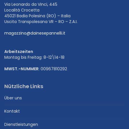
Via Leonardo da Vinci, 445
Località Crocetta
45021 Badia Polesina (RO) – Italia
Uscita Transpolesana VR – RO – Z.A.I.
magazzino@dainesepannelli.it
Arbeitszeiten
Montag bis Freitag: 8-12\14-18
MWST.-NUMMER
: 00967810292
Nützliche Links
Über uns
Kontakt
Dienstleistungen