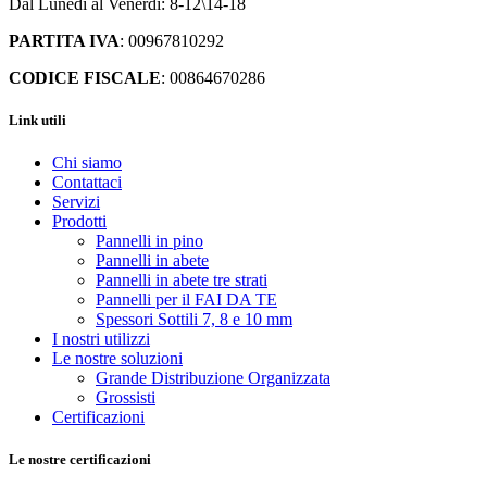
Dal Lunedì al Venerdì: 8-12\14-18
PARTITA IVA
: 00967810292
CODICE FISCALE
: 00864670286
Link utili
Chi siamo
Contattaci
Servizi
Prodotti
Pannelli in pino
Pannelli in abete
Pannelli in abete tre strati
Pannelli per il FAI DA TE
Spessori Sottili 7, 8 e 10 mm
I nostri utilizzi
Le nostre soluzioni
Grande Distribuzione Organizzata
Grossisti
Certificazioni
Le nostre certificazioni