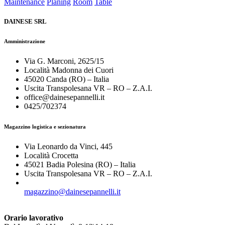
Maintenance
Planing
Room
Table
DAINESE SRL
Amministrazione
Via G. Marconi, 2625/15
Località Madonna dei Cuori
45020 Canda (RO) – Italia
Uscita Transpolesana VR – RO – Z.A.I.
office@dainesepannelli.it
0425/702374
Magazzino logistica e sezionatura
Via Leonardo da Vinci, 445
Località Crocetta
45021 Badia Polesina (RO) – Italia
Uscita Transpolesana VR – RO – Z.A.I.
magazzino@dainesepannelli.it
Orario lavorativo